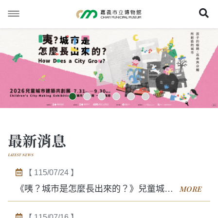
跳
到
展
主
要
內
容
最新消息
LATEST NEWS
【 115/07/24 】
《咦？城市是怎麼長出來的？》兒童城市建築共創展 特展教育活動
【 115/07/16 】