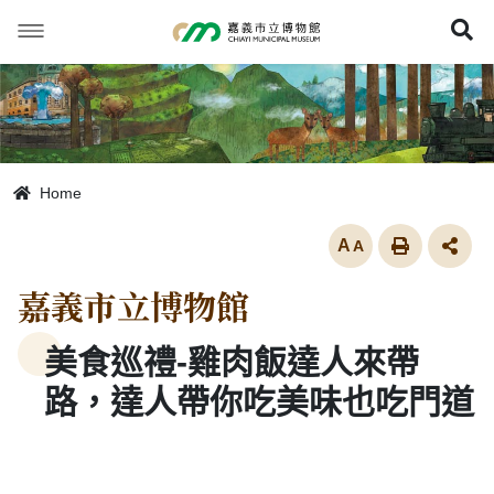
跳
到
展
主
要
內
容
Home
放大
嘉義市立博物館
美食巡禮-雞肉飯達人來帶
路，達人帶你吃美味也吃門道