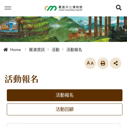
跳
到
展
主
要
內
容
Home
展演資訊
活動
活動報名
放大
活動報名
活動報名
活動回顧