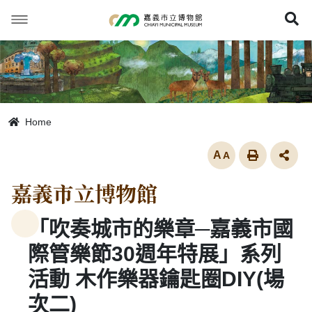
跳
到
展
主
要
內
容
Home
放大
嘉義市立博物館
「吹奏城市的樂章─嘉義市國
際管樂節30週年特展」系列
活動 木作樂器鑰匙圈DIY(場
次二)