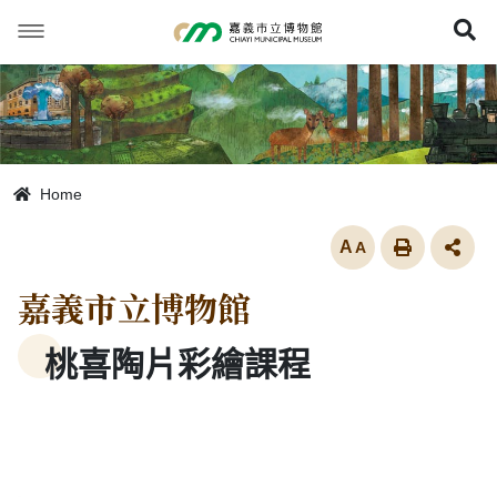
跳
到
展
主
要
內
容
Home
放大
嘉義市立博物館
桃喜陶片彩繪課程