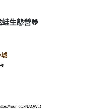
找蛙生態營🐸
小城
不過夜
ps://reurl.cc/xNAQWL）