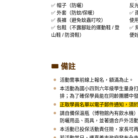
✅ 帽子（防曬）
反光
✅ 外套（防蚊/保暖）
✅
✅ 長褲（避免蚊蟲叮咬）
使
✅ 包鞋（不露腳趾的運動鞋 / 登
✅
山鞋 / 防滑鞋）
便
🎟
備註
活動需事前線上報名，額滿為止。
本活動為國小四到六年級學生量身
排；為了確保學員能在同齡團體中
正取學員名單以電子郵件通知，須
請自備保溫瓶（博物館內有飲水機
防曬用品、雨具，並著適合戶外活
本活動已投保活動責任險，家長可
若活動當日，遇嘉義市政府發布全市