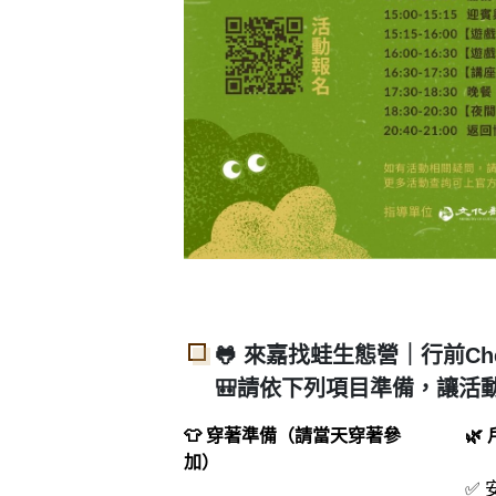
🐸
來嘉找蛙生態營｜行前Check
🎒請依下列項目準備，讓活
👕
穿著準備（請當天穿著參
🌿
加）
✅