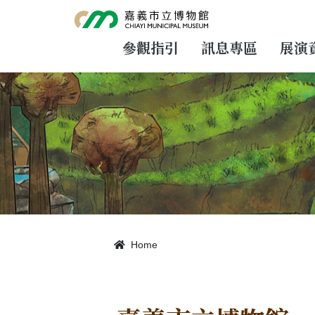
跳
到
主
要
參觀指引
訊息專區
展演
內
容
Home