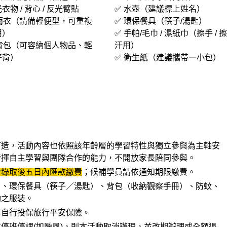
衣物 / 背心 / 反光臂貼
✅ 水壺（建議標上姓名）
 雨衣（請備輕便型，可重複
✅ 環保餐具（筷子/湯匙）
用）
✅ 手帕/毛巾 / 濕紙巾（擦手 / 擦
 背包（可容納個人物品、輕
汗用）
好背）
✅ 衛生紙（建議攜帶一小包）
打造，活動內容也依照該年齡層的學習特性與獨立參與為主軸安
發揮自主學習與團隊合作的能力，
不開放家長陪同參與。
於錄取後五日內匯款繳費
；候補學員請依通知期限繳費。
）、環保餐具（筷子／湯匙）、背包（收納觀察手冊）、防蚊、
動之服裝。
再自行投保旅行平安保險。
停班停課(如颱風)，則本活動取消辦理，並改期辦理或全額退