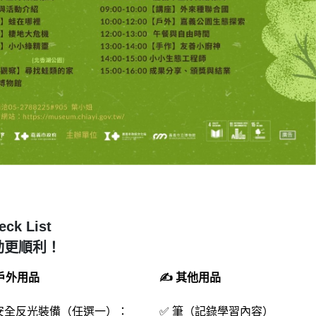
 List
動更順利！
戶外用品
✍
️
其他用品
 安全反光裝備（任選一）：
✅ 筆（記錄學習內容）