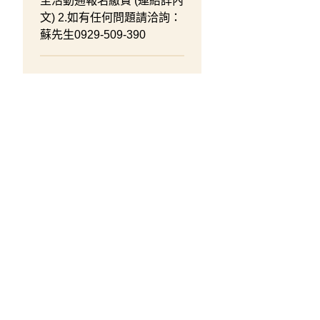
至活動通報名繳費 (連結詳內
文) 2.如有任何問題請洽詢：
蘇先生0929-509-390