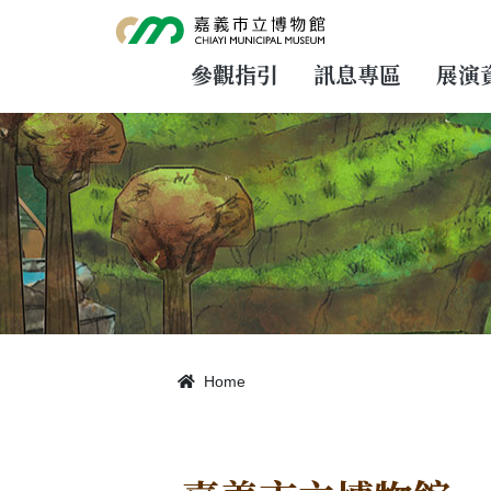
跳
到
主
要
參觀指引
訊息專區
展演
內
容
Home