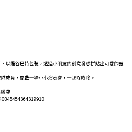
下，以蝶谷巴特包裝，透過小朋友的創意發想拼貼出可愛的鼓
鼓隊成員，開啟一場小小演奏會，一起咚咚咚。
名繳費
2240045454364319910