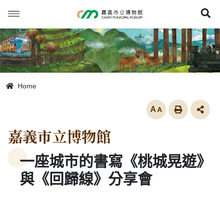
跳
到
展
主
要
內
容
Home
放大
嘉義市立博物館
一座城市的書寫《桃城晃遊》
與《回歸線》分享會