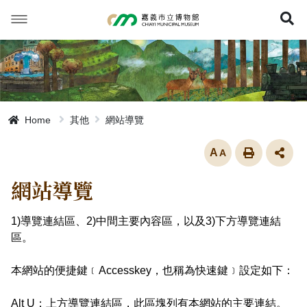
跳
到
展
主
要
內
容
Home
其他
網站導覽
放大
網站導覽
1)導覽連結區、2)中間主要內容區，以及3)下方導覽連結
區。
本網站的便捷鍵﹝Accesskey，也稱為快速鍵﹞設定如下：
Alt U：上方導覽連結區，此區塊列有本網站的主要連結。