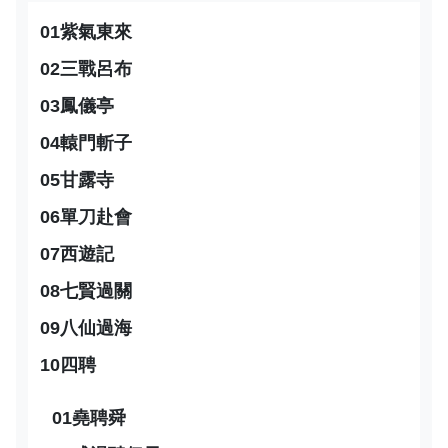
01紫氣東來
02三戰呂布
03鳳儀亭
04轅門斬子
05甘露寺
06單刀赴會
07西遊記
08七賢過關
09八仙過海
10四聘
01堯聘舜