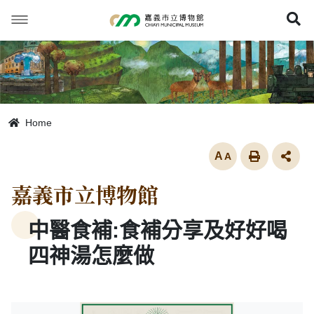
跳
到
展
主
要
內
容
Home
放大
嘉義市立博物館
中醫食補:食補分享及好好喝
四神湯怎麼做