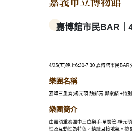
嘉義市立博物館
嘉博館市民BAR｜
4/25(五)晚上6:30-7:30 嘉博館
樂團名稱
嘉頌三重奏(楊元碩 魏郁青 鄭家麟 +特
樂團簡介
由嘉頌重奏團中三位樂手-單簧管-楊元
性及互動性為特色，精緻且接地氣。擅