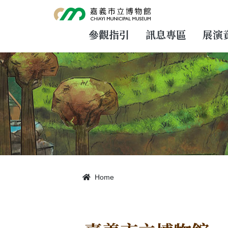
跳
到
主
要
參觀指引
訊息專區
展演
內
容
Home