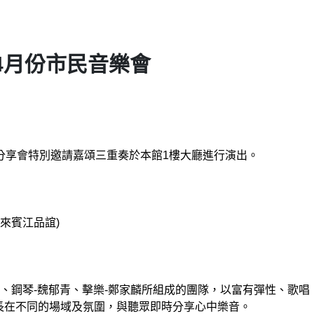
4月份市民音樂會
市民BAR分享會特別邀請嘉頌三重奏於本館1樓大廳進行演出。
別來賓江品誼)
碩、鋼琴-魏郁青、擊樂-鄭家麟所組成的團隊，以富有彈性、歌唱
長在不同的場域及氛圍，與聽眾即時分享心中樂音。