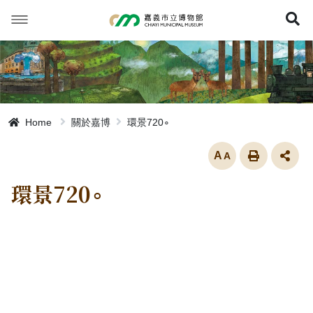
跳
到
展
主
要
內
容
Home
關於嘉博
環景720∘
放大
環景720∘