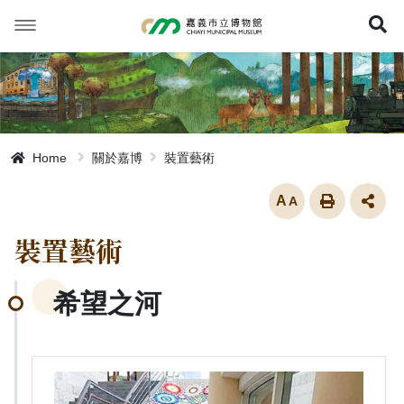
跳
到
展
主
要
內
容
Home
關於嘉博
裝置藝術
放大
裝置藝術
希望之河