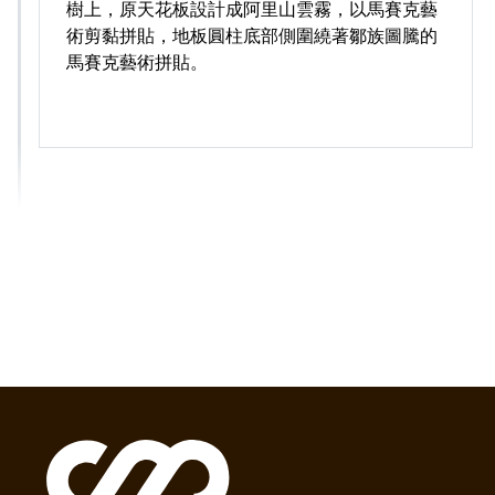
樹上，原天花板設計成阿里山雲霧，以馬賽克藝
術剪黏拼貼，地板圓柱底部側圍繞著鄒族圖騰的
馬賽克藝術拼貼。