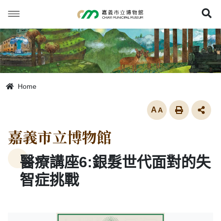
跳
到
展
主
要
內
容
Home
放大
嘉義市立博物館
醫療講座6:銀髮世代面對的失
智症挑戰