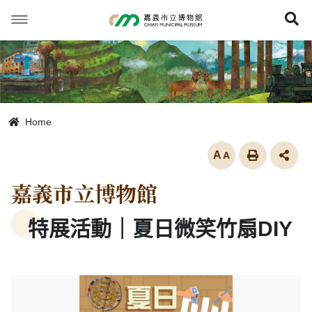
跳
到
展
主
要
內
容
Home
放大
嘉義市立博物館
特展活動｜夏日微笑竹扇DIY