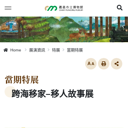
跳
到
展
主
要
內
容
Home
展演資訊
特展
當期特展
放大
當期特展
跨海移家–移人故事展