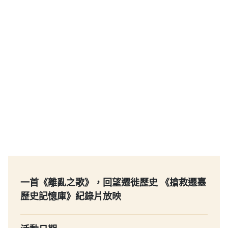
一首《離亂之歌》，回望遷徙歷史 《搶救遷臺
歷史記憶庫》紀錄片放映