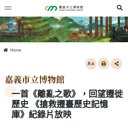
跳
到
展
主
要
內
容
Home
放大
嘉義市立博物館
一首《離亂之歌》，回望遷徙
歷史 《搶救遷臺歷史記憶
庫》紀錄片放映