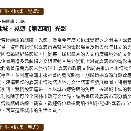
季刊-《桃城．晃遊》
點閱率：566
桃城．晃遊【第四期】光影
從曾經絢爛的戲院「光影」做為今年度＜桃城晃遊＞之開場。嘉
盛景，這些都能從以嘉義市為背景的電影場景及過去戲院林立的
義國際藝術紀錄影展，則從每一屆紀錄片的人文角度將境外的文
也企圖創造多元藝術之交錯流動。另外從紙上遊覽嘉義市的電影
我們隨著這期光影去旅行吧！ 嘉義市政府文化局為推展本市博物
館專業，並因應臺灣未來社會的發展趨勢，期盼透過資源群聚效
造，建構完整的嘉義市博物館與地方文化館事業發展藍圖，特別策
館季刊，我們設定這是一本以城市博物館的角度，透過城市誌的
本刊物除了可於全國縣市政府文化局、誠品書店及嘉義市部分藝
立博物館網站線上觀看，歡迎各位透過閱讀<桃城･晃遊>嘉義市
神，回望這座城市的生活本質。
季刊-《桃城．晃遊》