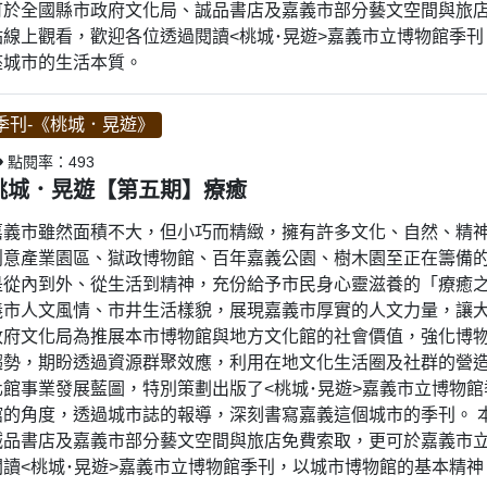
可於全國縣市政府文化局、誠品書店及嘉義市部分藝文空間與旅
站線上觀看，歡迎各位透過閱讀<桃城･晃遊>嘉義市立博物館季
座城市的生活本質。
季刊-《桃城．晃遊》
點閱率：493
桃城．晃遊【第五期】療癒
嘉義市雖然面積不大，但小巧而精緻，擁有許多文化、自然、精
創意產業園區、獄政博物館、百年嘉義公園、樹木園至正在籌備
是從內到外、從生活到精神，充份給予市民身心靈滋養的「療癒
義市人文風情、市井生活樣貌，展現嘉義市厚實的人文力量，讓大
政府文化局為推展本市博物館與地方文化館的社會價值，強化博
趨勢，期盼透過資源群聚效應，利用在地文化生活圈及社群的營
化館事業發展藍圖，特別策劃出版了<桃城･晃遊>嘉義市立博物
館的角度，透過城市誌的報導，深刻書寫嘉義這個城市的季刊。 
誠品書店及嘉義市部分藝文空間與旅店免費索取，更可於嘉義市
閱讀<桃城･晃遊>嘉義市立博物館季刊，以城市博物館的基本精