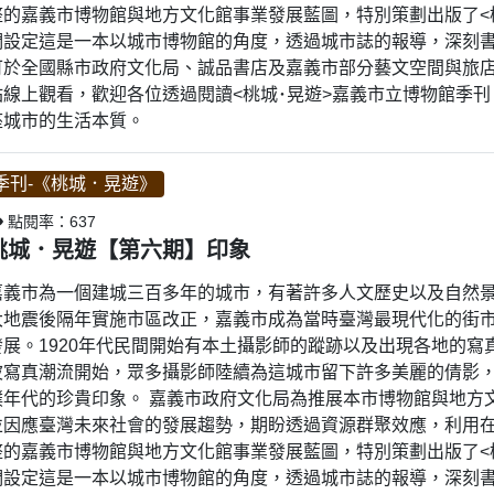
整的嘉義市博物館與地方文化館事業發展藍圖，特別策劃出版了<
們設定這是一本以城市博物館的角度，透過城市誌的報導，深刻書
可於全國縣市政府文化局、誠品書店及嘉義市部分藝文空間與旅
站線上觀看，歡迎各位透過閱讀<桃城･晃遊>嘉義市立博物館季
座城市的生活本質。
季刊-《桃城．晃遊》
點閱率：637
桃城．晃遊【第六期】印象
嘉義市為一個建城三百多年的城市，有著許多人文歷史以及自然景觀兼
大地震後隔年實施市區改正，嘉義市成為當時臺灣最現代化的街
發展。1920年代民間開始有本土攝影師的蹤跡以及出現各地的
波寫真潮流開始，眾多攝影師陸續為這城市留下許多美麗的倩影
樸年代的珍貴印象。 嘉義市政府文化局為推展本市博物館與地方
並因應臺灣未來社會的發展趨勢，期盼透過資源群聚效應，利用
整的嘉義市博物館與地方文化館事業發展藍圖，特別策劃出版了<
們設定這是一本以城市博物館的角度，透過城市誌的報導，深刻書