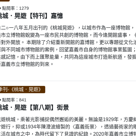
點閱率：1279
桃城．晃遊【特刊】嘉憶
自二○一八年五月出刊的《桃城晃遊》，以城市作為一座博物館，
義市立博物館蛻變為一座市民共創的博物館，而今逢開館盛事，
新對外開放。 本期除了介紹重新開館的嘉博館，更以專題從文化
際與不同城市博物館的案例，回望嘉義市自身的博物館事業藍圖
共感記憶，由下而上匯聚能量，共同為這座城市打造新航道，發
新嘉義市立博物館的到來。
季刊-《桃城．晃遊》
點閱率：841
桃城．晃遊【第八期】街景
晃遊桃城，乘著光影捕捉偶然邂逅的美麗。無論是1929年，方
會遊行，抑或1934年陳澄波繪製的〈嘉義街景〉，透過藝術家
生活在城市之中，為時代留下了見證的紀錄。2020年嘉義市立