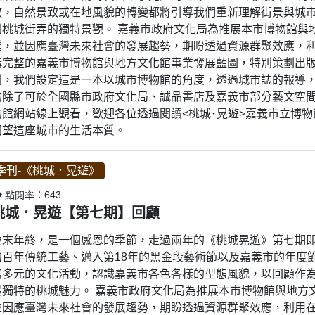
放，自然景致或在地風貌的轉變都將引導我們重新理解街景與城
到桃城街弄的獨特景觀。 嘉義市政府文化局為推展本市博物館與
業，並因應臺灣未來社會的發展趨勢，期盼透過資源群聚效應，
構完整的嘉義市博物館與地方文化館事業發展藍圖，特別策劃出版
刊，我們設定這是一本以城市博物館的角度，透過城市誌的報導，
物除了可於全國縣市政府文化局、誠品書店及嘉義市部分藝文空
物館網站線上觀看，歡迎各位透過閱讀<桃城･晃遊>嘉義市立博
回望這座城市的生活本質。
季刊-《桃城．晃遊》
點閱率：643
桃城．晃遊【第七期】回顧
歲末年終，是一個感恩的季節，走過兩年的《桃城晃遊》第七期
的百年傳統工藝、邁入第18年的黑金段藝術節以及嘉義市的年度
富多元的文化活動，認識嘉義市各色各樣的型態風貌，以回顧作
最獨特的桃城魅力。 嘉義市政府文化局為推展本市博物館與地方
並因應臺灣未來社會的發展趨勢，期盼透過資源群聚效應，利用