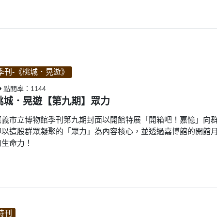
季刊-《桃城．晃遊》
點閱率：1144
桃城．晃遊【第九期】眾力
嘉義市立博物館季刊第九期封面以開館特展「開箱吧！嘉憶」向
即以這股群眾凝聚的「眾力」為內容核心，並透過嘉博館的開館
的生命力！
特刊