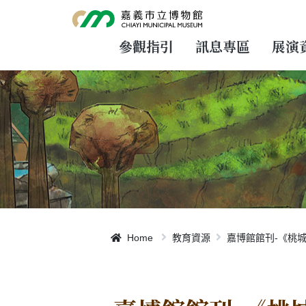
跳
到
主
要
參觀指引
訊息專區
展演
內
容
Home
教育資源
嘉博館館刊-《桃