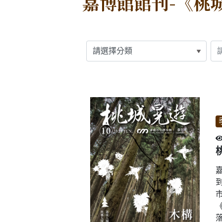
嘉博館館刊-《桃