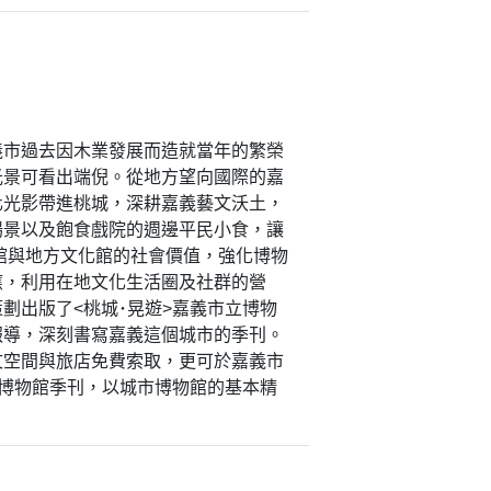
義市過去因木業發展而造就當年的繁榮
光景可看出端倪。從地方望向國際的嘉
化光影帶進桃城，深耕嘉義藝文沃土，
場景以及飽食戲院的週邊平民小食，讓
館與地方文化館的社會價值，強化博物
應，利用在地文化生活圈及社群的營
劃出版了<桃城･晃遊>嘉義市立博物
報導，深刻書寫嘉義這個城市的季刊。
文空間與旅店免費索取，更可於嘉義市
立博物館季刊，以城市博物館的基本精