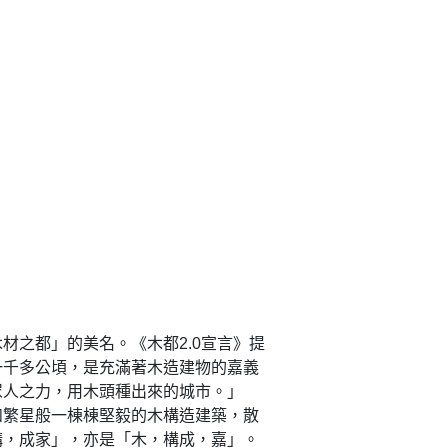
材之都」的美名。《木都2.0宣言》提
一千多公頃，是充滿著木造建物的嘉義
眾人之力，用木頭種出來的城市。」
如繁星般一棟棟堅毅的木構造建築，散
構，成家」，亦是「木，構成，嘉」。