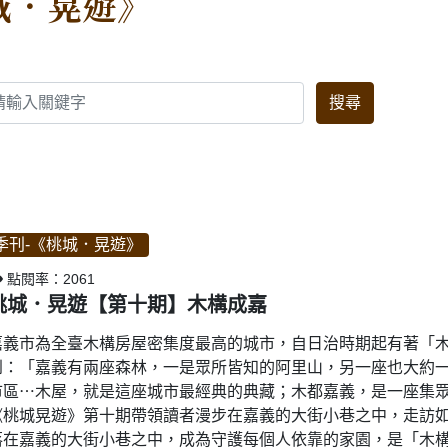
城．晃遊》
季刊-《桃城．晃遊》
點閱率：2061
桃城．晃遊【第十期】木構成嘉
嘉義市為全臺木構房屋密集度最高的城市，自日治時期起有著「木
到：「嘉義有兩座森林，一是眾所皆知的阿里山，另一座也大約
市區⋯木屋，就是這座城市最經典的典藏；木都嘉義，是一座集
《桃城晃遊》第十期帶領讀者漫步在嘉義的大街小巷之中，走訪
落在嘉義的大街小巷之中，成為守護每個人依靠的家園，是「木