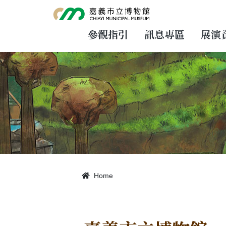
跳
到
主
要
參觀指引
訊息專區
展演
內
容
Home