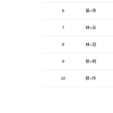
6
葉○萍
7
林○朵
8
林○羽
9
蔡○明
10
蔡○玲