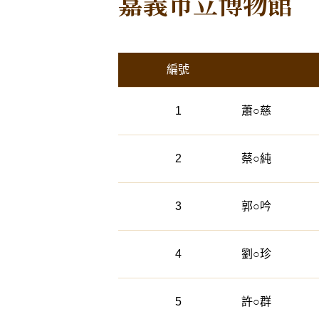
嘉義市立博物館
活動列表
編號
1
蕭○慈
2
蔡○純
3
郭○吟
4
劉○珍
5
許○群