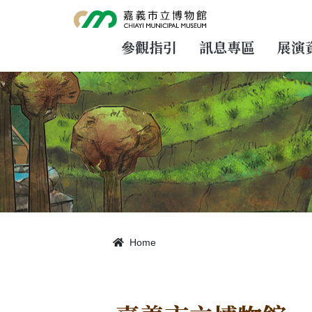
跳
到
主
要
參觀指引
訊息專區
展演
內
容
Home