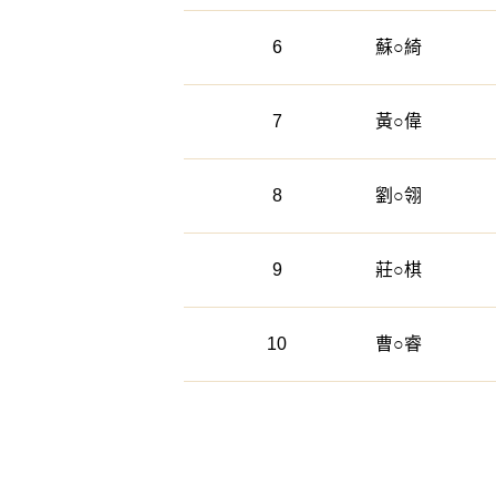
6
蘇○綺
7
黃○偉
8
劉○翎
9
莊○棋
10
曹○睿