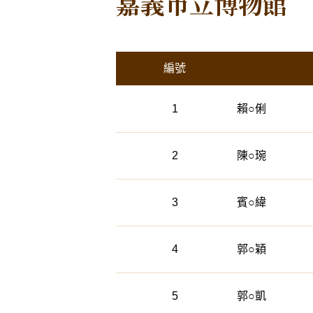
嘉義市立博物館
活動列表
編號
1
賴○俐
2
陳○琬
3
賓○緯
4
郭○穎
5
郭○凱