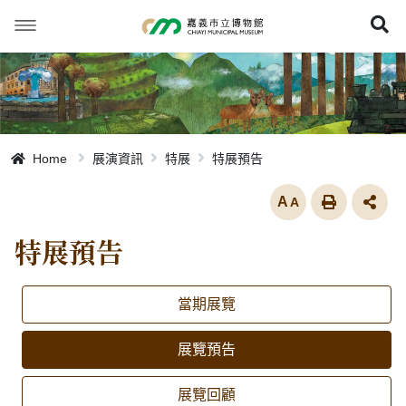
跳
到
展
主
要
內
容
Home
展演資訊
特展
特展預告
放大
特展預告
當期展覽
展覽預告
展覽回顧