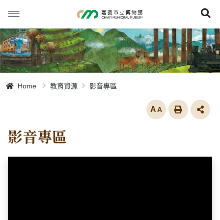
跳
到
展
主
要
內
容
Home
教育資源
影音專區
放大
影音專區