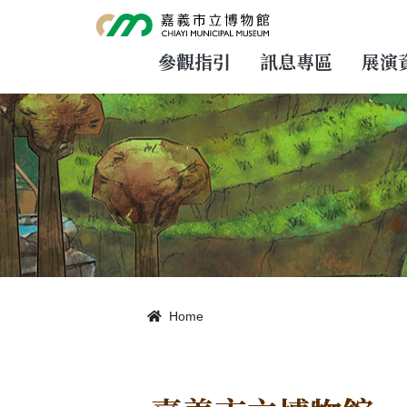
跳
到
主
要
參觀指引
訊息專區
展演
內
容
Home