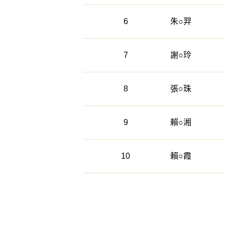
6
朱○羿
7
謝○玲
8
張○珠
9
賴○湘
10
賴○霞