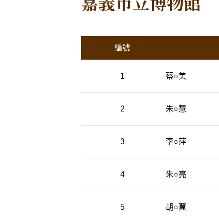
嘉義市立博物館
活動列表
編號
1
蔡○美
2
朱○慧
3
李○萍
4
朱○亮
5
胡○翼