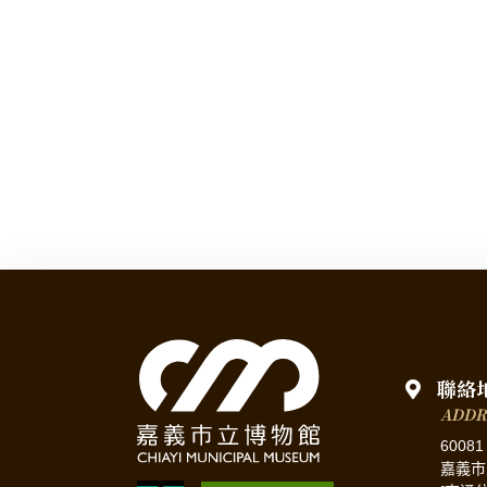
聯絡
ADDR
60081
嘉義市