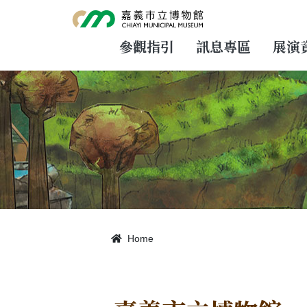
跳
到
主
要
參觀指引
訊息專區
展演
內
容
Home