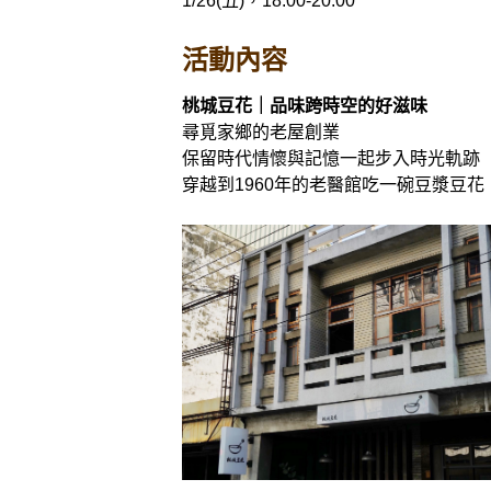
1/26(五)，18:00-20:00
活動內容
桃城豆花｜品味跨時空的好滋味
尋覓家鄉的老屋創業
保留時代情懷與記憶一起步入時光
穿越到1960年的老醫館吃一碗豆漿豆花