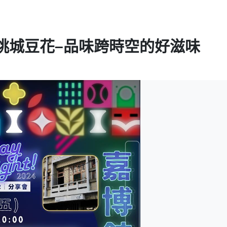
桃城豆花–品味跨時空的好滋味