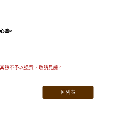
心盒≈
素其餘不予以退費，敬請見諒。
回列表