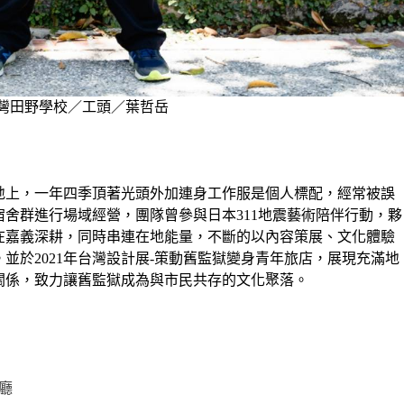
灣田野學校／工頭／葉哲岳
地上，一年四季頂著光頭外加連身工作服是個人標配，經常被誤
舍群進行場域經營，團隊曾參與日本311地震藝術陪伴行動，夥
在嘉義深耕，同時串連在地能量，不斷的以內容策展、文化體驗
並於2021年台灣設計展-策動舊監獄變身青年旅店，展現充滿地
關係，致力讓舊監獄成為與市民共存的文化聚落。
廳