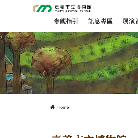
跳
到
主
要
參觀指引
訊息專區
展演
內
容
Home