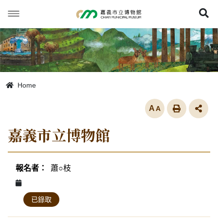
跳
到
展
主
要
內
容
Home
放大
嘉義市立博物館
活動列表
蕭○枝
已錄取