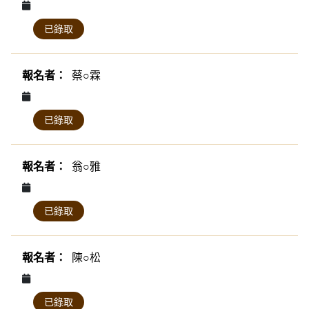
已錄取
蔡○霖
已錄取
翁○雅
已錄取
陳○松
已錄取