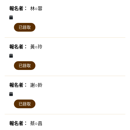
林○蓉
已錄取
黃○玲
已錄取
謝○鈴
已錄取
蔡○昌