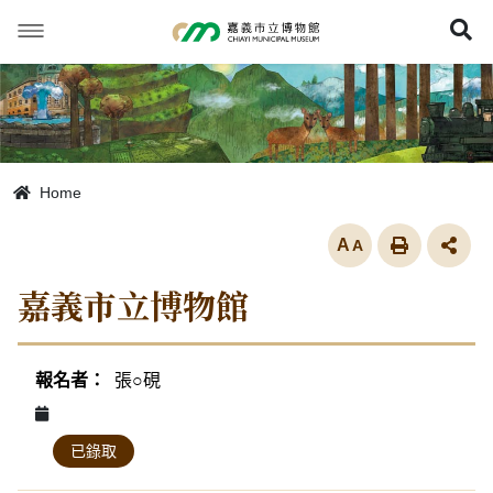
跳
到
展
主
要
內
容
Home
放大
嘉義市立博物館
活動列表
張○硯
已錄取