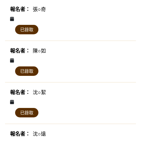
張○奇
已錄取
陳○如
已錄取
沈○絜
已錄取
沈○遠