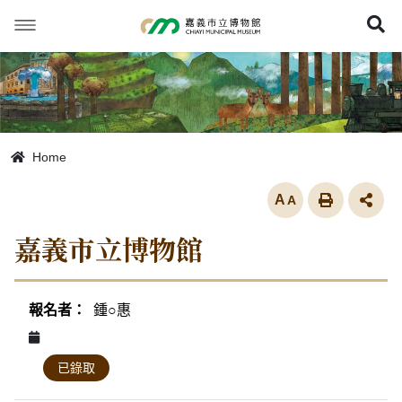
跳
到
展
主
要
內
容
Home
放大
嘉義市立博物館
活動列表
鍾○惠
已錄取