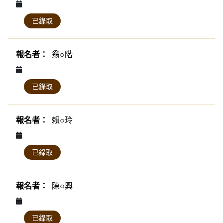
已錄取
翁○階
已錄取
賴○玲
已錄取
陳○興
已錄取