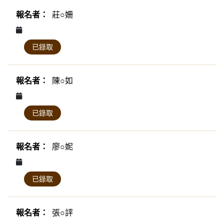
莊○姍
已錄取
陳○如
已錄取
廖○妮
已錄取
張○評