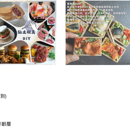
報到)
年齡層