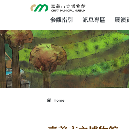
跳
到
主
要
參觀指引
訊息專區
展演
內
容
Home