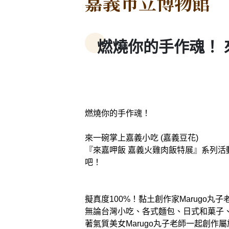
嘉義市立博物館
燃燒你的手作魂！ 
燃燒你的手作魂！
來一碗掌上嘉義小吃 (嘉義豆花)
『來嘉呷飯 嘉義火雞肉飯特展』系列活
吧！
擬真度100%！黏土創作家Marugo
無論台灣小吃、各式麵包、日式和菓子
著氣質美女Marugo丸子老師一起創