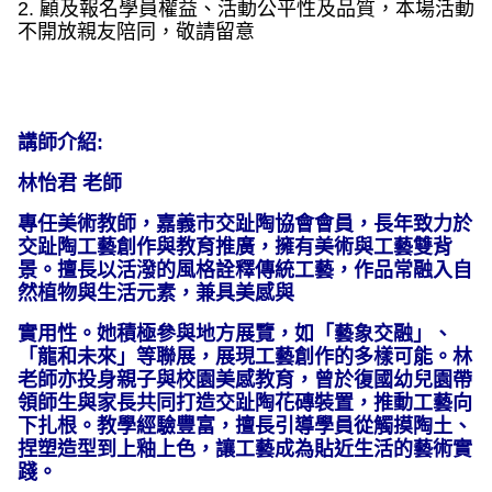
2. 顧及報名學員權益、活動公平性及品質，本場活動
不開放親友陪同，敬請留意
講師介紹:
林怡君 老師
專任美術教師，嘉義市交趾陶協會會員，長年致力於
交趾陶工藝創作與教育推廣，擁有美術與工藝雙背
景。擅長以活潑的風格詮釋傳統工藝，作品常融入自
然植物與生活元素，兼具美感與
實用性。她積極參與地方展覽，如「藝象交融」、
「龍和未來」等聯展，展現工藝創作的多樣可能。林
老師亦投身親子與校園美感教育，曾於復國幼兒園帶
領師生與家長共同打造交趾陶花磚裝置，推動工藝向
下扎根。教學經驗豐富，擅長引導學員從觸摸陶土、
捏塑造型到上釉上色，讓工藝成為貼近生活的藝術實
踐。