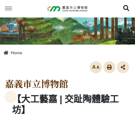
跳
到
展
主
要
內
容
Home
放大
嘉義市立博物館
【大工藝嘉 | 交趾陶體驗工
坊】