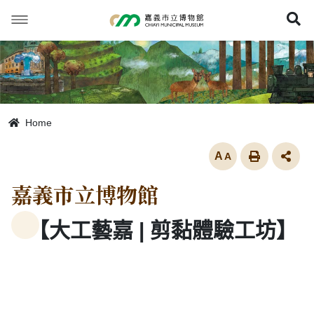
跳
到
展
主
要
內
容
Home
放大
嘉義市立博物館
【大工藝嘉 | 剪黏體驗工坊】