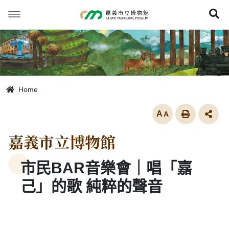
跳
到
展
主
要
內
容
Home
放大
嘉義市立博物館
市民BAR音樂會｜唱「嘉
己」的歌 純粹的聲音