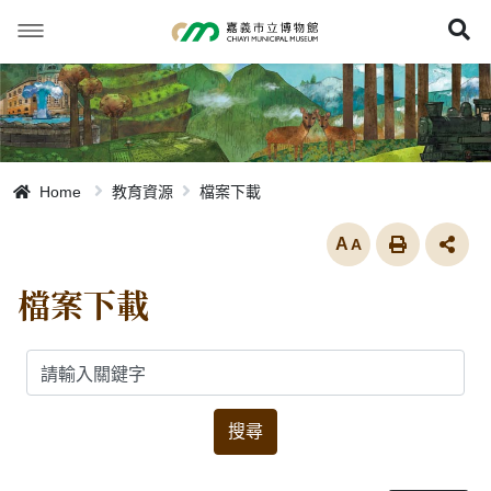
跳
到
展
主
要
內
容
Home
教育資源
檔案下載
放大
檔案下載