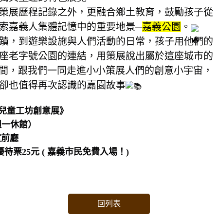
策展歷程記錄之外，更融合鄉土教育，鼓勵孩子從
索嘉義人集體記憶中的重要地景─
嘉義公園
。
蹟，到遊樂設施與人們活動的日常，孩子用他們的
座老字號公園的連結，用策展說出屬於這座城市的
12期間，跟我們一同走進小小策展人們的創意小宇宙，
卻也值得再次認識的嘉園故事
1 兒童工坊創意展》
週一休館）
室前廳
待票25元 ( 嘉義市民免費入場！)
回列表