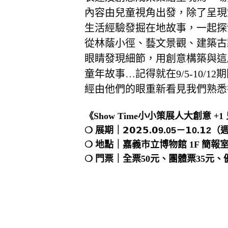
內容由兒童視角出發，除了呈現
生活經驗發掘在地故事，一起探
從林蔭小徑、藝文景觀、建築古
眼睛發現細節，用創意構築與這
童年故事…記得就在9/5-10/
經由他們的眼重新看見我們熟悉
《Show Time小小策展人大創意 +
❍ 展期｜
𝟮𝟬𝟮𝟱.𝟬9.05－𝟭0.𝟭2
（
❍ 地點｜嘉義市立博物館 1F 簡報
❍ 門票｜全票50元、團體票35元、優