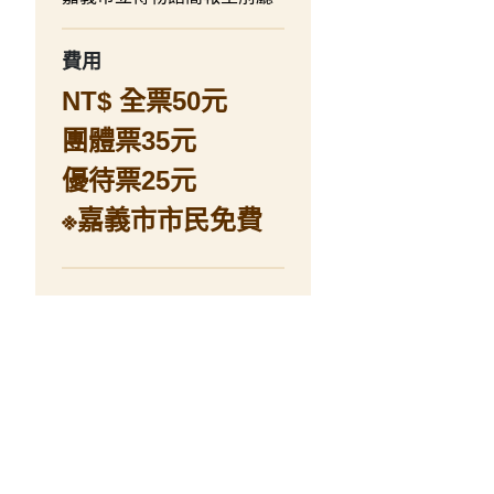
費用
NT$ 全票50元
團體票35元
優待票25元
※嘉義市市民免費