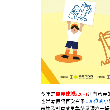
今年是
嘉義建城320+1
別有意義
也是嘉博館首次召集
#20位國
表達及創意成果集結呈現為一場