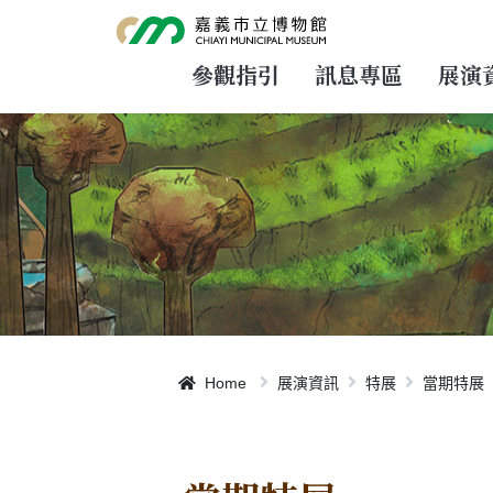
跳
到
主
要
參觀指引
訊息專區
展演
內
容
Home
展演資訊
特展
當期特展